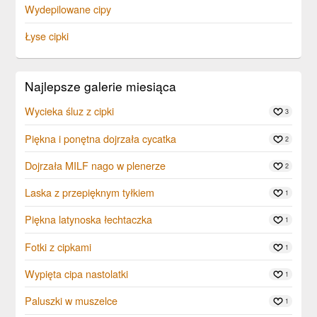
Wydepilowane cipy
Łyse cipki
Najlepsze galerie miesiąca
Wycieka śluz z cipki
3
Piękna i ponętna dojrzała cycatka
2
Dojrzała MILF nago w plenerze
2
Laska z przepięknym tyłkiem
1
Piękna latynoska łechtaczka
1
Fotki z cipkami
1
Wypięta cipa nastolatki
1
Paluszki w muszelce
1