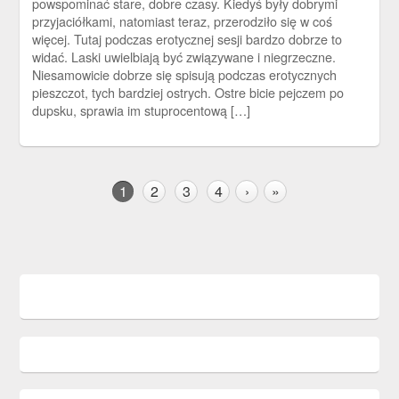
powspominać stare, dobre czasy. Kiedyś były dobrymi
przyjaciółkami, natomiast teraz, przerodziło się w coś
więcej. Tutaj podczas erotycznej sesji bardzo dobrze to
widać. Laski uwielbiają być związywane i niegrzeczne.
Niesamowicie dobrze się spisują podczas erotycznych
pieszczot, tych bardziej ostrych. Ostre bicie pejczem po
dupsku, sprawia im stuprocentową […]
1
2
3
4
›
»