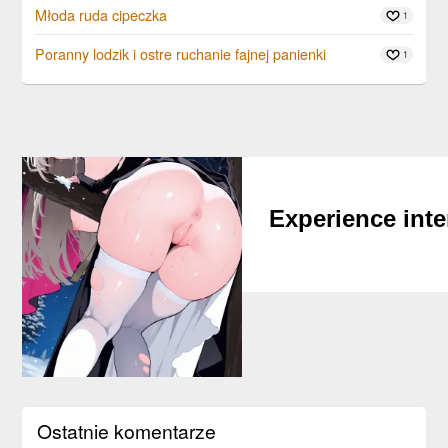
Młoda ruda cipeczka
1
Poranny lodzik i ostre ruchanie fajnej panienki
1
Experience inte
Build deep emoti
with th
Ostatnie komentarze