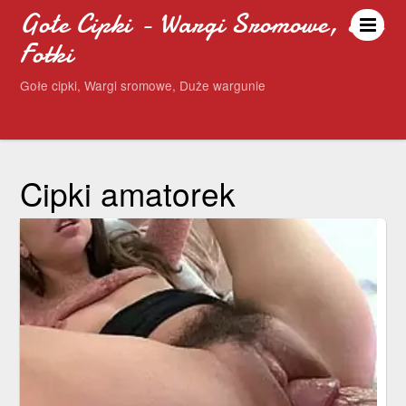
Gołe Cipki - Wargi Sromowe, Sex
Fotki
Gołe cipki, Wargi sromowe, Duże wargunie
Cipki amatorek