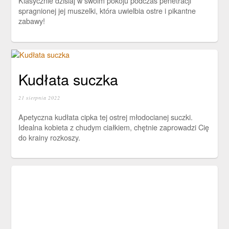
Klasycznie dzisiaj w swoim pokoju podczas penetracji
spragnionej jej muszelki, która uwielbia ostre i pikantne
zabawy!
Kudłata suczka
21 sierpnia 2022
Apetyczna kudłata cipka tej ostrej młodocianej suczki.
Idealna kobieta z chudym ciałkiem, chętnie zaprowadzi Cię
do krainy rozkoszy.