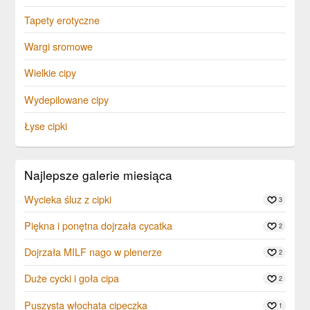
Tapety erotyczne
Wargi sromowe
Wielkie cipy
Wydepilowane cipy
Łyse cipki
Najlepsze galerie miesiąca
Wycieka śluz z cipki
3
Piękna i ponętna dojrzała cycatka
2
Dojrzała MILF nago w plenerze
2
Duże cycki i goła cipa
2
Puszysta włochata cipeczka
1