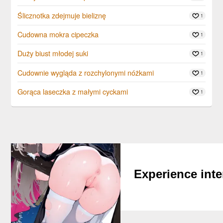
Ślicznotka zdejmuje bieliznę
1
Cudowna mokra cipeczka
1
Duży biust młodej suki
1
Cudownie wygląda z rozchylonymi nóżkami
1
Gorąca laseczka z małymi cyckami
1
Experience inte