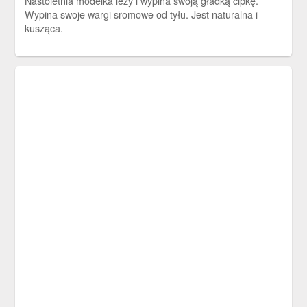
Nastoletnia modelka leży i wypina swoją gładką cipkę.
Wypina swoje wargi sromowe od tyłu. Jest naturalna i
kusząca.