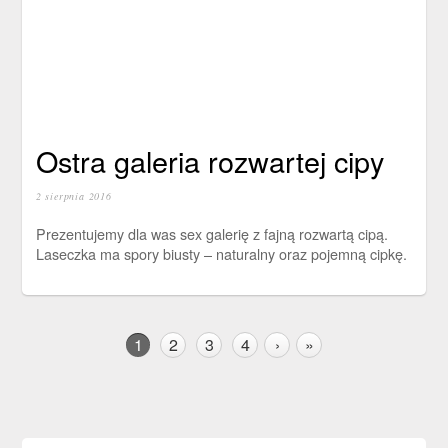
Ostra galeria rozwartej cipy
2 sierpnia 2016
Prezentujemy dla was sex galerię z fajną rozwartą cipą.
Laseczka ma spory biusty – naturalny oraz pojemną cipkę.
1
2
3
4
›
»