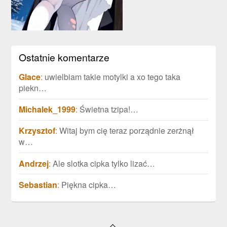
Build deep emoti
with th
Ostatnie komentarze
Glace
:
uwielbiam takie motylki a xo tego taka
piekn…
Michalek_1999
:
Świetna tzipa!…
Krzysztof
:
Witaj bym cię teraz porządnie zerżnął
w…
Andrzej
:
Ale slotka cipka tylko lizać…
Sebastian
:
Piękna cipka…