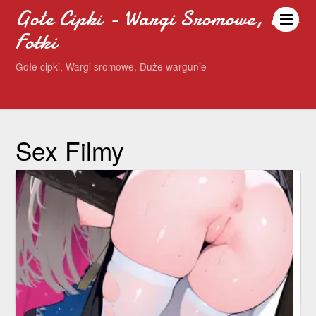
Gołe Cipki - Wargi Sromowe, Sex
Fotki
Gołe cipki, Wargi sromowe, Duże wargunie
Sex Filmy
Dupka i małe cyce
16 października 2022
Dupka i małe cyce. Nastolatka pośród natury wygina swoje
naturalne ciało. Śliczna buźka gołej nastolatki.