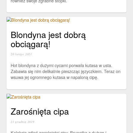
również swoje zgrabne stópki.
Blondyna jest dobrą
obciągarą!
20 lutego 2021
Hot blondyna z dużymi cycami porwała kutasa w usta.
Zabawia się nim delikatnie pieszcząc języczkiem. Teraz on
wsuwa jej ogromnego kutasa w napaloną cipę.
Zarośnięta cipa
21 grudnia 2019
Kolekcja zdjęć zarośniętej cipy. Brunetka z dużym i