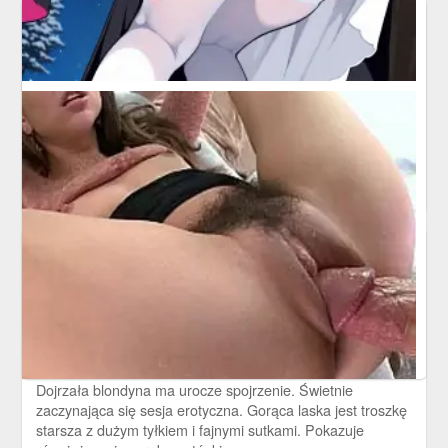
Cudny młody tyłeczek
16 października 2022
Ten tyłeczek tej niuni jest nieprawdopodobnie cudny.
Małolata wypina swoje słodkie dupsko i pozwala się
fotografować.
Dojrzała blondyna z dużymi
sutkami
2 października 2022
Dojrzała blondyna ma urocze spojrzenie. Świetnie
zaczynająca się sesja erotyczna. Gorąca laska jest troszkę
starsza z dużym tyłkiem i fajnymi sutkami. Pokazuje