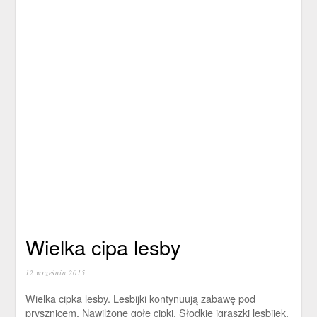
Wielka cipa lesby
12 września 2015
Wielka cipka lesby. Lesbijki kontynuują zabawę pod
prysznicem. Nawilżone gołe cipki. Słodkie igraszki lesbijek.