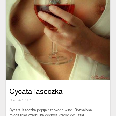
Cycata laseczka
19 września 2015
Cycata laseczka popija czerwone wino. Rozpalona
młodziutka czarnulka odchyla krągłe cycuszki.