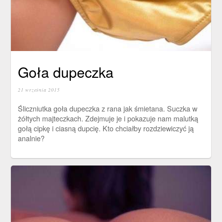
Goła dupeczka
21 września 2015
Śliczniutka goła dupeczka z rana jak śmietana. Suczka w
żółtych majteczkach. Zdejmuje je i pokazuje nam malutką
gołą cipkę i ciasną dupcię. Kto chciałby rozdziewiczyć ją
analnie?