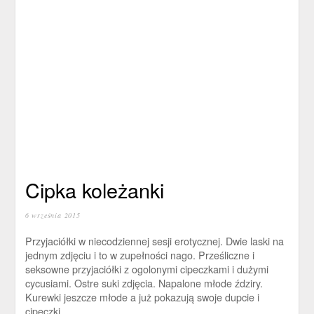
Cipka koleżanki
6 września 2015
Przyjaciółki w niecodziennej sesji erotycznej. Dwie laski na
jednym zdjęciu i to w zupełności nago. Prześliczne i
seksowne przyjaciółki z ogolonymi cipeczkami i dużymi
cycusiami. Ostre suki zdjęcia. Napalone młode ździry.
Kurewki jeszcze młode a już pokazują swoje dupcie i
cipeczki.