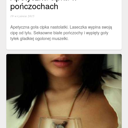
pończochach
19 września 2015
Apetyczna goła cipka nastolatki. Laseczka wypina swoją
cipę od tyłu. Seksowne białe pończochy i wypięty goły
tyłek gładkiej ogolonej muszelki.