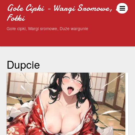
Gołe Cipki - Wargi Sromowe, Sex
Fotki
Gołe cipki, Wargi sromowe, Duże wargunie
Dupcie