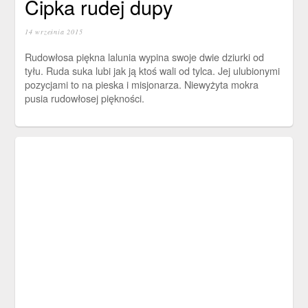
Cipka rudej dupy
14 września 2015
Rudowłosa piękna lalunia wypina swoje dwie dziurki od
tyłu. Ruda suka lubi jak ją ktoś wali od tylca. Jej ulubionymi
pozycjami to na pieska i misjonarza. Niewyżyta mokra
pusia rudowłosej piękności.