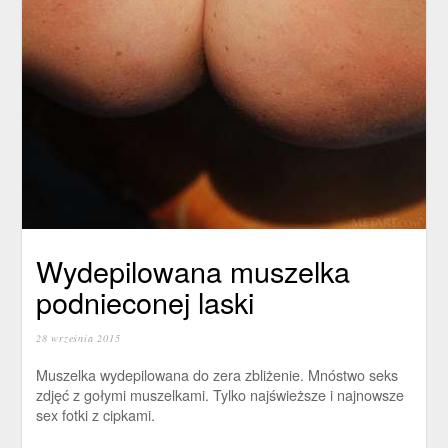
Wydepilowana muszelka
podnieconej laski
28 września 2015
Muszelka wydepilowana do zera zbliżenie. Mnóstwo seks
zdjęć z gołymi muszelkami. Tylko najświeższe i najnowsze
sex fotki z cipkami.