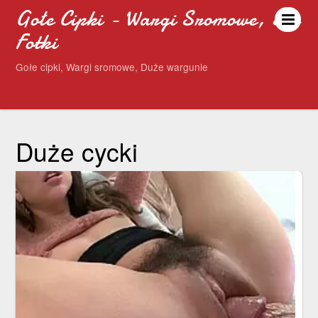
Gołe Cipki - Wargi Sromowe, Sex
Fotki
Gołe cipki, Wargi sromowe, Duże wargunie
Duże cycki