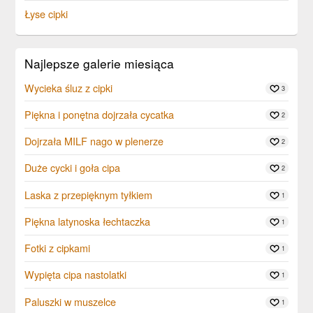
Łyse cipki
Najlepsze galerie miesiąca
Wycieka śluz z cipki
3
Piękna i ponętna dojrzała cycatka
2
Dojrzała MILF nago w plenerze
2
Duże cycki i goła cipa
2
Laska z przepięknym tyłkiem
1
Piękna latynoska łechtaczka
1
Fotki z cipkami
1
Wypięta cipa nastolatki
1
Paluszki w muszelce
1