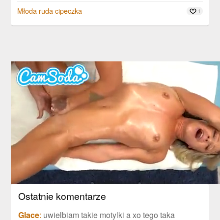
Młoda ruda cipeczka
1
Ostatnie komentarze
Glace
:
uwielbiam takie motylki a xo tego taka