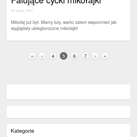
20 lutego 2021
Mikołaj już był. Mamy luty, warto zatem wspomnieć jak
wyglądały ubiegłoroczne mikołajki!
«
‹
4
5
6
7
›
»
Kategorie