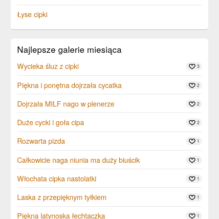
Łyse cipki
Najlepsze galerie miesiąca
Wycieka śluz z cipki
3
Piękna i ponętna dojrzała cycatka
2
Dojrzała MILF nago w plenerze
2
Duże cycki i goła cipa
2
Rozwarta pizda
1
Całkowicie naga niunia ma duży biuścik
1
Włochata cipka nastolatki
1
Laska z przepięknym tyłkiem
1
Piękna latynoska łechtaczka
1