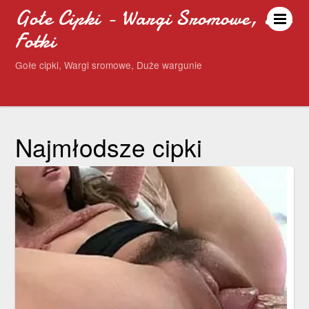
Gołe Cipki - Wargi Sromowe, Sex
Fotki
Gołe cipki, Wargi sromowe, Duże wargunie
Najmłodsze cipki
Oszałamiająca blondyna z
niesamowitym ciałem
20 grudnia 2022
Oszałamiająca blondyna z niesamowitym ciałem. Gorąca
suczka z uśmiechem na twarzy śmiało rozbiera się do
naga. Laska prezentuje swoje idealne ciało.