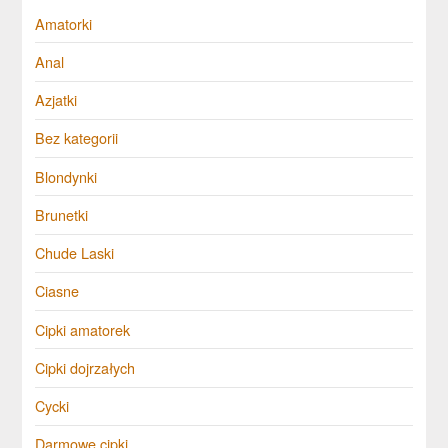
Amatorki
Anal
Azjatki
Bez kategorii
Blondynki
Brunetki
Chude Laski
Ciasne
Cipki amatorek
Cipki dojrzałych
Cycki
Darmowe cipki