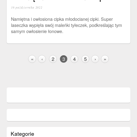
16 października 2022
Namiętna i owłosiona cipka młodocianej cipki. Super
laseczka wypięła swój maleńki tyłeczek, podkreślając tym
samym owłosienie łonowe.
«
‹
2
3
4
5
›
»
Kategorie