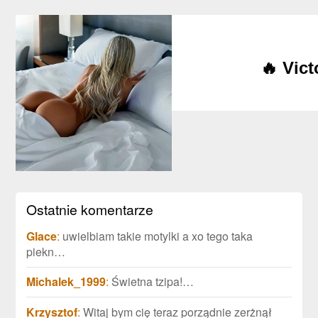
🔥 Vic
Ostatnie komentarze
Glace
:
uwielbiam takie motylki a xo tego taka
piekn…
Michalek_1999
:
Świetna tzipa!…
Krzysztof
:
Witaj bym cię teraz porządnie zerżnął