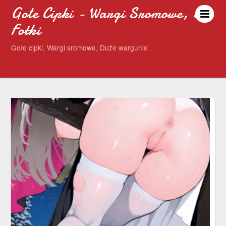
Gołe Cipki - Wargi Sromowe, Sex
Fotki
Gołe cipki, Wargi sromowe, Duże wargunie