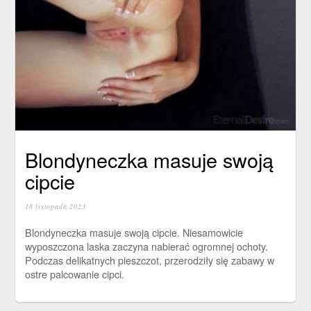
Blondyneczka masuje swoją
cipcie
18 listopada 2023
Blondyneczka masuje swoją cipcie. Niesamowicie
wyposzczona laska zaczyna nabierać ogromnej ochoty.
Podczas delikatnych pieszczot, przerodziły się zabawy w
ostre palcowanie cipci.