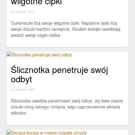
wilgotne cipki
12 grudnia 2023
Cukiereczki liżą swoje wilgotne cipki. Napalone laski liżą
swoje dziurki bardzo namiętnie. Słodkie lesbijki uwielbiają
pieścić swoje nagie ciałka.
Ślicznotka penetruje swój
odbyt
12 grudnia 2023
Ślicznotka uwielbia penetrować swój odbyt. Jej dwie ciasne
dziurki chcą ostrego rżnięcia, więc naprzemiennie wkłada
wibrator.