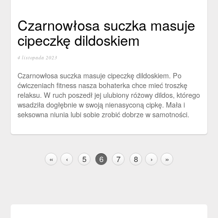
Czarnowłosa suczka masuje
cipeczkę dildoskiem
4 listopada 2023
Czarnowłosa suczka masuje cipeczkę dildoskiem. Po
ćwiczeniach fitness nasza bohaterka chce mieć troszkę
relaksu. W ruch poszedł jej ulubiony różowy dildos, którego
wsadziła dogłębnie w swoją nienasyconą cipkę. Mała i
seksowna niunia lubi sobie zrobić dobrze w samotności.
«
‹
5
6
7
8
›
»