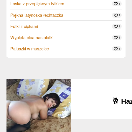
Laska z przepięknym tyłkiem
1
Piękna latynoska łechtaczka
1
Fotki z cipkami
1
Wypięta cipa nastolatki
1
Paluszki w muszelce
1
🥂 Ha