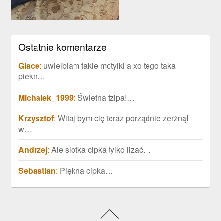
Ostatnie komentarze
Glace
:
uwielbiam takie motylki a xo tego taka
piekn…
Michalek_1999
:
Świetna tzipa!…
Krzysztof
:
Witaj bym cię teraz porządnie zerżnął
w…
Andrzej
:
Ale slotka cipka tylko lizać…
Sebastian
:
Piękna cipka…