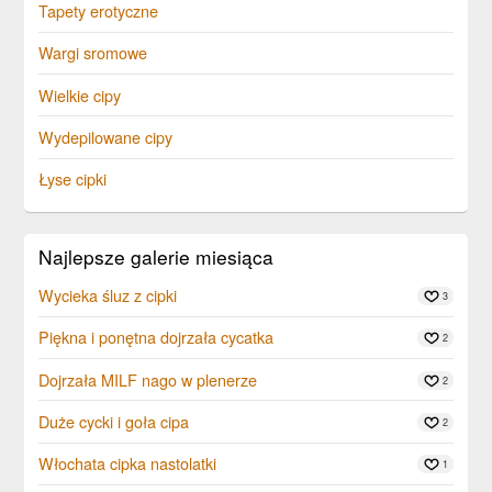
Tapety erotyczne
Wargi sromowe
Wielkie cipy
Wydepilowane cipy
Łyse cipki
Najlepsze galerie miesiąca
Wycieka śluz z cipki
3
Piękna i ponętna dojrzała cycatka
2
Dojrzała MILF nago w plenerze
2
Duże cycki i goła cipa
2
Włochata cipka nastolatki
1