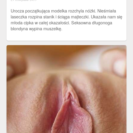
Urocza początkująca modelka rozchyla nóżki. Nieśmiała
laseczka rozpina stanik i ściąga majteczki. Ukazała nam się
młoda cipka w całej okazałości. Seksowna długonoga
blondyna wypina muszelkę.