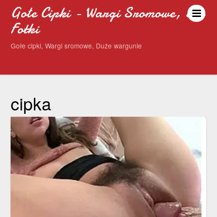
Gołe Cipki - Wargi Sromowe, Sex
Fotki
Gołe cipki, Wargi sromowe, Duże wargunie
cipka