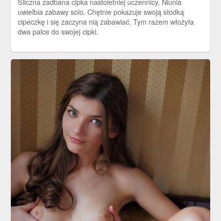
Śliczna zadbana cipka nastoletniej uczennicy. Niunia
uwielbia zabawy solo. Chętnie pokazuje swoją słodką
cipeczkę i się zaczyna nią zabawiać. Tym razem włożyła
dwa palce do swojej cipki.