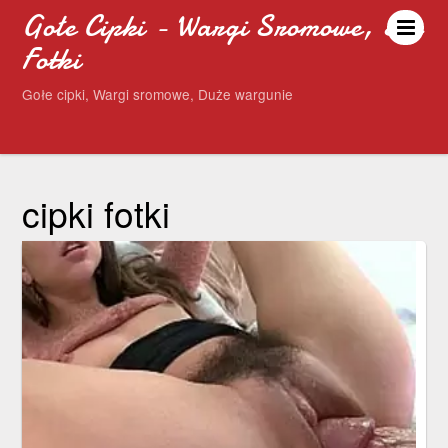
Gołe Cipki - Wargi Sromowe, Sex
Fotki
Gołe cipki, Wargi sromowe, Duże wargunie
cipki fotki