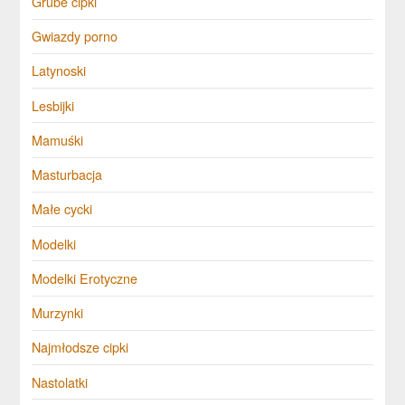
Grube cipki
Gwiazdy porno
Latynoski
Lesbijki
Mamuśki
Masturbacja
Małe cycki
Modelki
Modelki Erotyczne
Murzynki
Najmłodsze cipki
Nastolatki