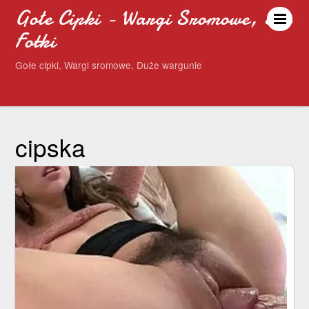
Gołe Cipki - Wargi Sromowe, Sex
Fotki
Gołe cipki, Wargi sromowe, Duże wargunie
cipska