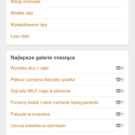
Wargi sromowe
Wielkie cipy
Wydepilowane cipy
Łyse cipki
Najlepsze galerie miesiąca
Wycieka śluz z cipki
3
Piękna i ponętna dojrzała cycatka
2
Dojrzała MILF nago w plenerze
2
Poranny lodzik i ostre ruchanie fajnej panienki
1
Paluszki w muszelce
1
Urocza kokietka w nylonkach
1