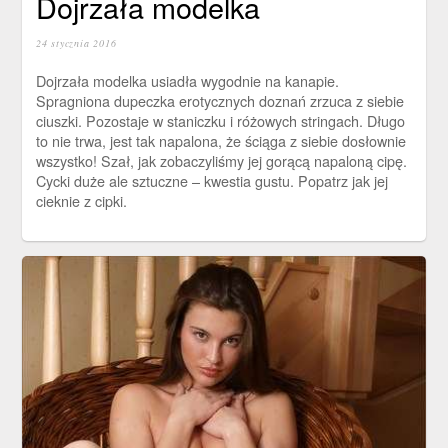
Dojrzała modelka
24 stycznia 2016
Dojrzała modelka usiadła wygodnie na kanapie.
Spragniona dupeczka erotycznych doznań zrzuca z siebie
ciuszki. Pozostaje w staniczku i różowych stringach. Długo
to nie trwa, jest tak napalona, że ściąga z siebie dosłownie
wszystko! Szał, jak zobaczyliśmy jej gorącą napaloną cipę.
Cycki duże ale sztuczne – kwestia gustu. Popatrz jak jej
cieknie z cipki.