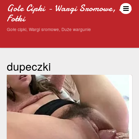
Gołe Cipki - Wargi Sromowe, Sex
Fotki
Gołe cipki, Wargi sromowe, Duże wargunie
dupeczki