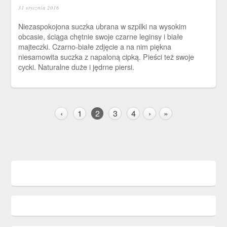
31 stycznia 2016
Niezaspokojona suczka ubrana w szpilki na wysokim
obcasie, ściąga chętnie swoje czarne leginsy i białe
majteczki. Czarno-białe zdjęcie a na nim piękna
niesamowita suczka z napaloną cipką. Pieści też swoje
cycki. Naturalne duże i jędrne piersi.
‹
1
2
3
4
›
»