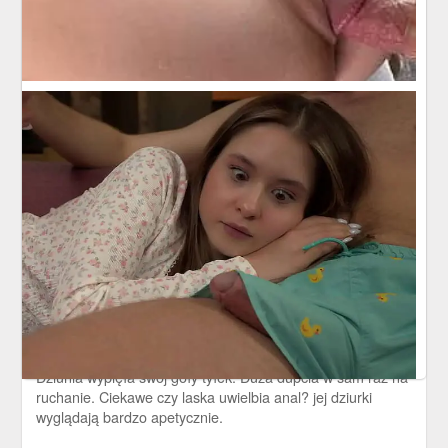
Dziunia wypina tyłek
20 marca 2016
Dziunia wypięła swój goły tyłek. Duża dupcia w sam raz na
ruchanie. Ciekawe czy laska uwielbia anal? jej dziurki
wyglądają bardzo apetycznie.