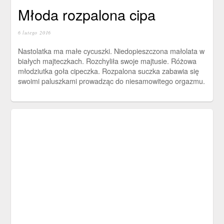
Młoda rozpalona cipa
6 lutego 2016
Nastolatka ma małe cycuszki. Niedopieszczona małolata w
białych majteczkach. Rozchyliła swoje majtusie. Różowa
młodziutka goła cipeczka. Rozpalona suczka zabawia się
swoimi paluszkami prowadząc do niesamowitego orgazmu.