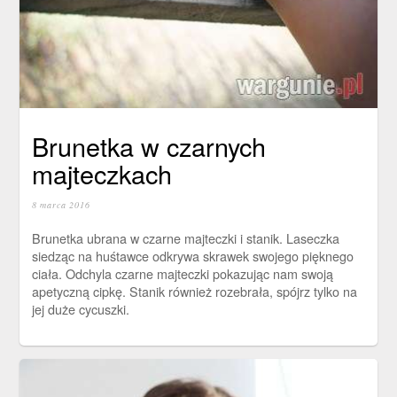
Brunetka w czarnych
majteczkach
8 marca 2016
Brunetka ubrana w czarne majteczki i stanik. Laseczka
siedząc na huśtawce odkrywa skrawek swojego pięknego
ciała. Odchyla czarne majteczki pokazując nam swoją
apetyczną cipkę. Stanik również rozebrała, spójrz tylko na
jej duże cycuszki.