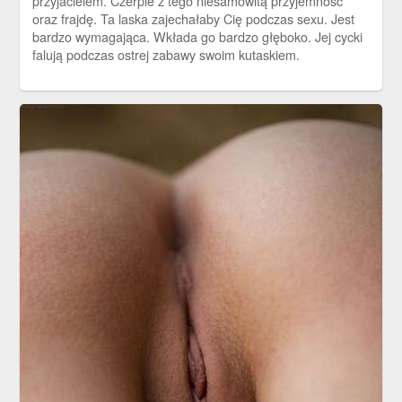
przyjacielem. Czerpie z tego niesamowitą przyjemność
oraz frajdę. Ta laska zajechałaby Cię podczas sexu. Jest
bardzo wymagająca. Wkłada go bardzo głęboko. Jej cycki
falują podczas ostrej zabawy swoim kutaskiem.