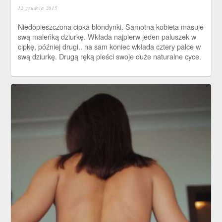
12 grudnia 2015
Niedopieszczona cipka blondynki. Samotna kobieta masuje
swą maleńką dziurkę. Wkłada najpierw jeden paluszek w
cipkę, później drugi.. na sam koniec wkłada cztery palce w
swą dziurkę. Drugą ręką pieści swoje duże naturalne cyce.