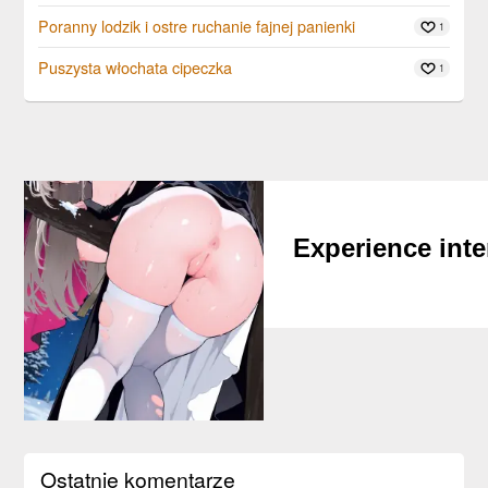
Poranny lodzik i ostre ruchanie fajnej panienki
1
Puszysta włochata cipeczka
1
Experience inte
Build deep emoti
with th
Ostatnie komentarze