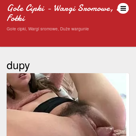
Gołe Cipki - Wargi Sromowe, Sex
Fotki
Gołe cipki, Wargi sromowe, Duże wargunie
dupy