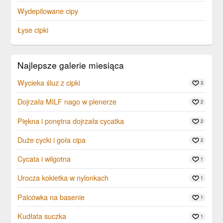
Wydepilowane cipy
Łyse cipki
Najlepsze galerie miesiąca
Wycieka śluz z cipki
3
Dojrzała MILF nago w plenerze
2
Piękna i ponętna dojrzała cycatka
2
Duże cycki i goła cipa
2
Cycata i wilgotna
1
Urocza kokietka w nylonkach
1
Palcówka na basenie
1
Kudłata suczka
1