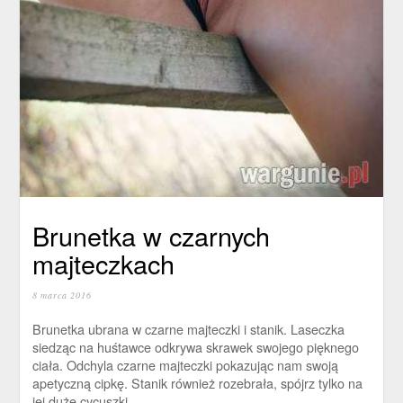
Brunetka w czarnych
majteczkach
8 marca 2016
Brunetka ubrana w czarne majteczki i stanik. Laseczka
siedząc na huśtawce odkrywa skrawek swojego pięknego
ciała. Odchyla czarne majteczki pokazując nam swoją
apetyczną cipkę. Stanik również rozebrała, spójrz tylko na
jej duże cycuszki.