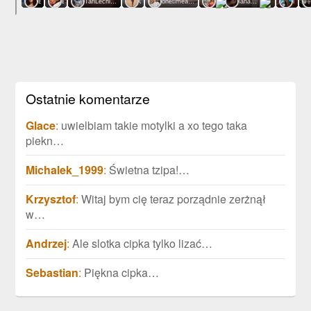
Ostatnie komentarze
Glace
:
uwielbiam takie motylki a xo tego taka
piekn…
Michalek_1999
:
Świetna tzipa!…
Krzysztof
:
Witaj bym cię teraz porządnie zerżnął
w…
Andrzej
:
Ale slotka cipka tylko lizać…
Sebastian
:
Piękna cipka…