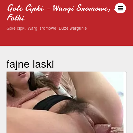
Gołe Cipki - Wargi Sromowe, Sex
Fotki
Gołe cipki, Wargi sromowe, Duże wargunie
fajne laski