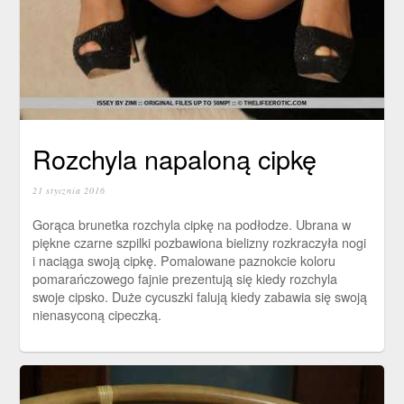
Rozchyla napaloną cipkę
21 stycznia 2016
Gorąca brunetka rozchyla cipkę na podłodze. Ubrana w
piękne czarne szpilki pozbawiona bielizny rozkraczyła nogi
i naciąga swoją cipkę. Pomalowane paznokcie koloru
pomarańczowego fajnie prezentują się kiedy rozchyla
swoje cipsko. Duże cycuszki falują kiedy zabawia się swoją
nienasyconą cipeczką.