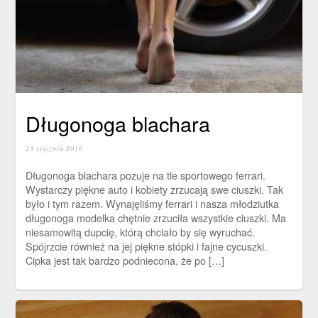
Długonoga blachara
23 stycznia 2016
Długonoga blachara pozuje na tle sportowego ferrari.
Wystarczy piękne auto i kobiety zrzucają swe ciuszki. Tak
było i tym razem. Wynajęliśmy ferrari i nasza młodziutka
długonoga modelka chętnie zrzuciła wszystkie ciuszki. Ma
niesamowitą dupcię, którą chciało by się wyruchać.
Spójrzcie również na jej piękne stópki i fajne cycuszki.
Cipka jest tak bardzo podniecona, że po […]