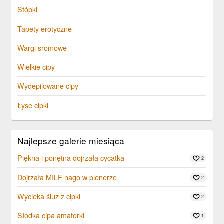
Stópki
Tapety erotyczne
Wargi sromowe
Wielkie cipy
Wydepilowane cipy
Łyse cipki
Najlepsze galerie miesiąca
Piękna i ponętna dojrzała cycatka
2
Dojrzała MILF nago w plenerze
2
Wycieka śluz z cipki
2
Słodka cipa amatorki
1