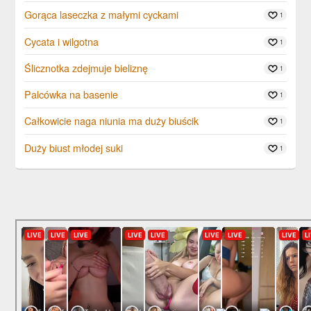
Gorąca laseczka z małymi cyckami
1
Cycata i wilgotna
1
Ślicznotka zdejmuje bieliznę
1
Palcówka na basenie
1
Całkowicie naga niunia ma duży biuścik
1
Duży biust młodej suki
1