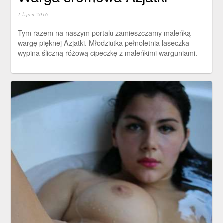
1 lipca 2016
Tym razem na naszym portalu zamieszczamy maleńką
wargę pięknej Azjatki. Młodziutka pełnoletnia laseczka
wypina śliczną różową cipeczkę z maleńkimi warguniami.