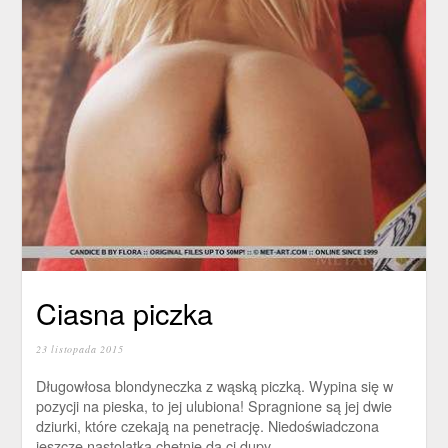
Ciasna piczka
23 listopada 2015
Długowłosa blondyneczka z wąską piczką. Wypina się w
pozycji na pieska, to jej ulubiona! Spragnione są jej dwie
dziurki, które czekają na penetrację. Niedoświadczona
jeszcze nastolatka chętnie da ci dupy.