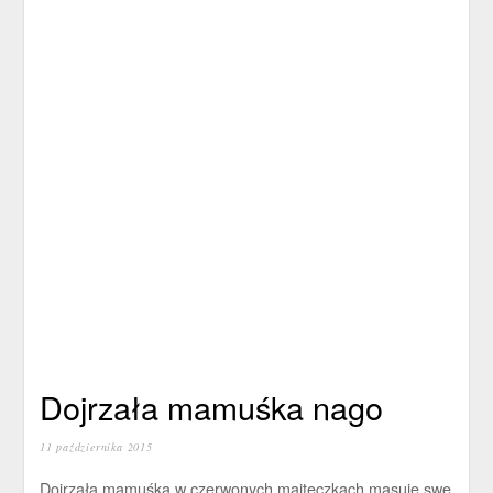
Dojrzała mamuśka nago
11 października 2015
Dojrzała mamuśka w czerwonych majteczkach masuje swe