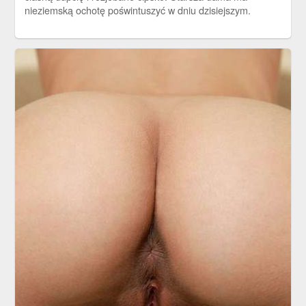
nieziemską ochotę poświntuszyć w dniu dzisiejszym.