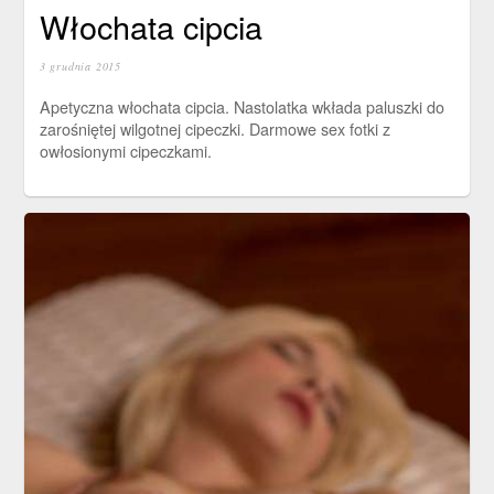
Włochata cipcia
3 grudnia 2015
Apetyczna włochata cipcia. Nastolatka wkłada paluszki do
zarośniętej wilgotnej cipeczki. Darmowe sex fotki z
owłosionymi cipeczkami.