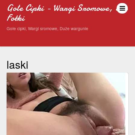
Gołe Cipki - Wargi Sromowe, Sex
Fotki
Gołe cipki, Wargi sromowe, Duże wargunie
laski