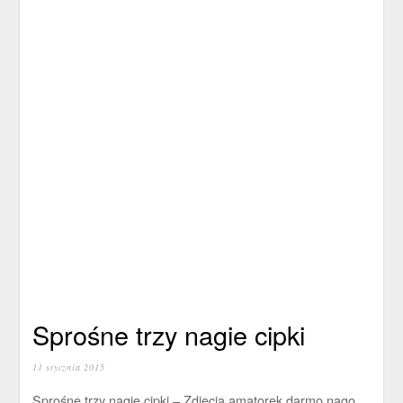
Sprośne trzy nagie cipki
11 stycznia 2015
Sprośne trzy nagie cipki – Zdjęcia amatorek darmo nago.