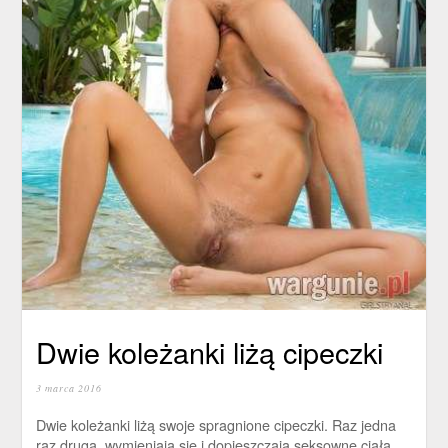
Dwie koleżanki liżą cipeczki
3 marca 2016
Dwie koleżanki liżą swoje spragnione cipeczki. Raz jedna
raz druga, wymieniają się i dopieszczają seksowne ciała.