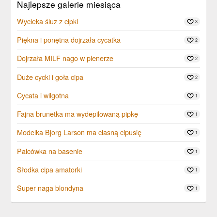
Najlepsze galerie miesiąca
Wycieka śluz z cipki
3
Piękna i ponętna dojrzała cycatka
2
Dojrzała MILF nago w plenerze
2
Duże cycki i goła cipa
2
Cycata i wilgotna
1
Fajna brunetka ma wydepilowaną pipkę
1
Modelka Bjorg Larson ma ciasną cipusię
1
Palcówka na basenie
1
Słodka cipa amatorki
1
Super naga blondyna
1