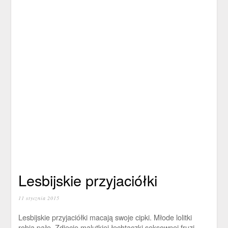
Lesbijskie przyjaciółki
11 stycznia 2015
Lesbijskie przyjaciółki macają swoje cipki. Młode lolitki
robią pałę. Zdjęcie malutkiej łechtaczki seksownej fruzi.