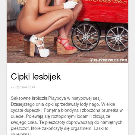
Cipki lesbijek
19 stycznia 2016
Seksowne króliczki Playboya w nietypowej sesji.
Dzisiejszego dnia cipki sprzedawały lody nago. Wielkie
cycate dupeczki! Ponętna blondyna i zboczona brunetka w
duecie. Polewają się roztopionymi lodami i zlizują ze
swojego ciała. Te pieszczoty doprowadzają do namiętnych
pieszczot, które zakończyły się orgazmem. Laski to
uwielbiają!