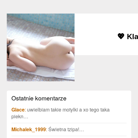
💖 Kl
Ostatnie komentarze
Glace
:
uwielbiam takie motylki a xo tego taka
piekn…
Michalek_1999
:
Świetna tzipa!…