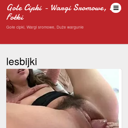
Gołe Cipki - Wargi Sromowe, Sex
Fotki
Gołe cipki, Wargi sromowe, Duże wargunie
lesbijki