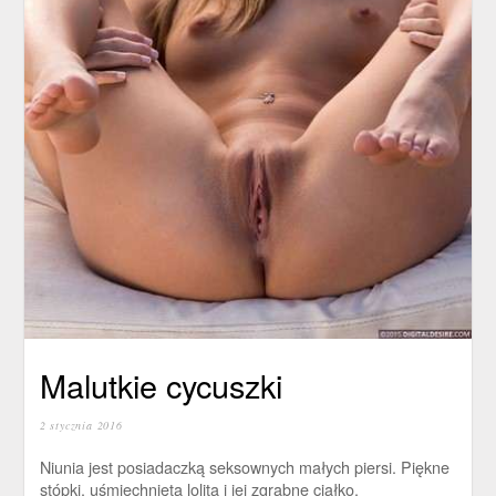
Malutkie cycuszki
2 stycznia 2016
Niunia jest posiadaczką seksownych małych piersi. Piękne
stópki, uśmiechnięta lolita i jej zgrabne ciałko.