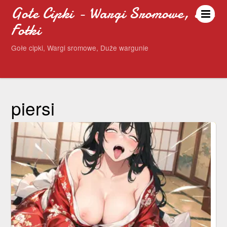
Gołe Cipki - Wargi Sromowe, Sex
Fotki
Gołe cipki, Wargi sromowe, Duże wargunie
piersi