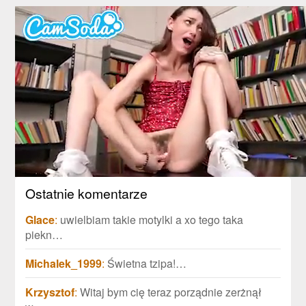
Ostatnie komentarze
Glace
:
uwielbiam takie motylki a xo tego taka
piekn…
Michalek_1999
:
Świetna tzipa!…
Krzysztof
:
Witaj bym cię teraz porządnie zerżnął