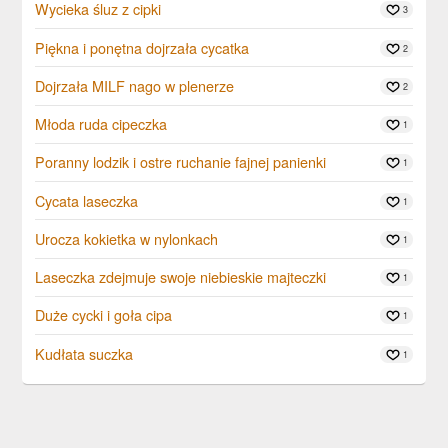
Wycieka śluz z cipki
3
Piękna i ponętna dojrzała cycatka
2
Dojrzała MILF nago w plenerze
2
Młoda ruda cipeczka
1
Poranny lodzik i ostre ruchanie fajnej panienki
1
Cycata laseczka
1
Urocza kokietka w nylonkach
1
Laseczka zdejmuje swoje niebieskie majteczki
1
Duże cycki i goła cipa
1
Kudłata suczka
1