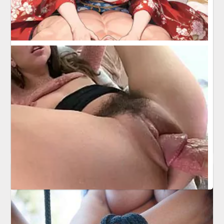
Niegrzeczne zabawy w
trójkącie
7 kwietnia 2016
Laseczki niegrzecznie zabawiają się z mężczyzną.
Trójkącik wymarzony dla każdego mężczyzny. Bardzo
starannie zajmują się gościem, obciągają mu sztywną pałę
a on będąc im wdzięczny, robi każdej laseczce minetkę.