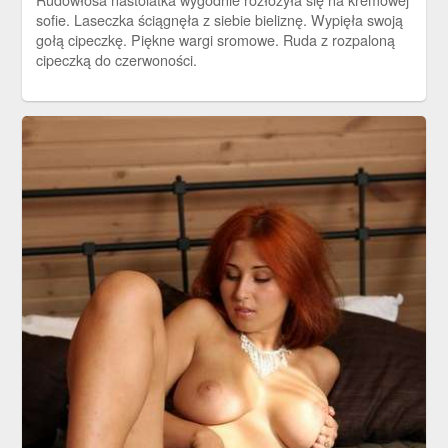
sofie. Laseczka ściągnęła z siebie bieliznę. Wypięła swoją
gołą cipeczkę. Piękne wargi sromowe. Ruda z rozpaloną
cipeczką do czerwoności.