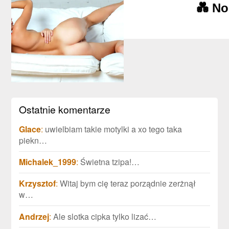
💑 No
Ostatnie komentarze
Glace
:
uwielbiam takie motylki a xo tego taka
piekn…
Michalek_1999
:
Świetna tzipa!…
Krzysztof
:
Witaj bym cię teraz porządnie zerżnął
w…
Andrzej
:
Ale slotka cipka tylko lizać…