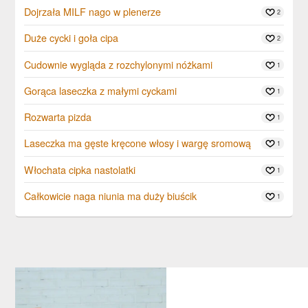
Dojrzała MILF nago w plenerze
2
Duże cycki i goła cipa
2
Cudownie wygląda z rozchylonymi nóżkami
1
Gorąca laseczka z małymi cyckami
1
Rozwarta pizda
1
Laseczka ma gęste kręcone włosy i wargę sromową
1
Włochata cipka nastolatki
1
Całkowicie naga niunia ma duży biuścik
1