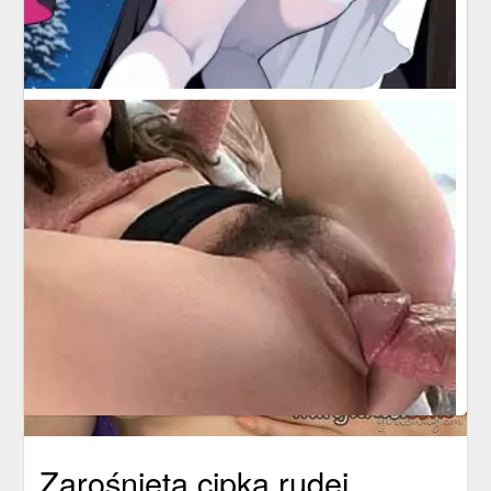
Zarośnięta cipka rudej