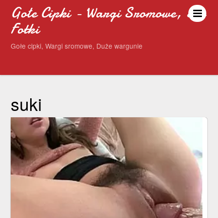
Gołe Cipki - Wargi Sromowe, Sex
Fotki
Gołe cipki, Wargi sromowe, Duże wargunie
suki