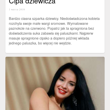
Cipa dziewicza
1 marca 2016
Bardzo ciasna szparka dziewicy. Niedoświadczona kobieta
rozchyla swoje małe wargi sromowe. Wymalowane
paznokcie na czerwono. Popatrz jak ta spragniona bez
doświadczenia suka zabawia się paluszkami. Najpierw
masuje spragnione cipsko a dopiero później wkłada
jednego paluszka, bo więcej nie wejdzie.