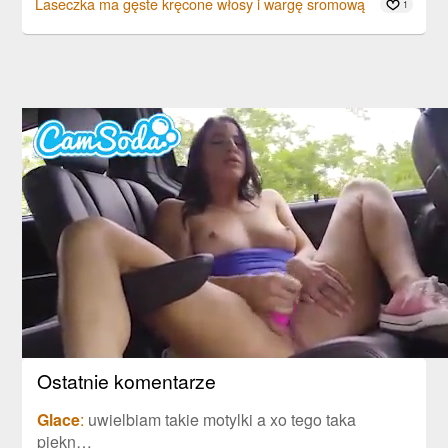
Laseczka ma gęste kręcone włosy i wargę sromową
1
Ostatnie komentarze
Glace
:
uwielbiam takie motylki a xo tego taka
piekn…