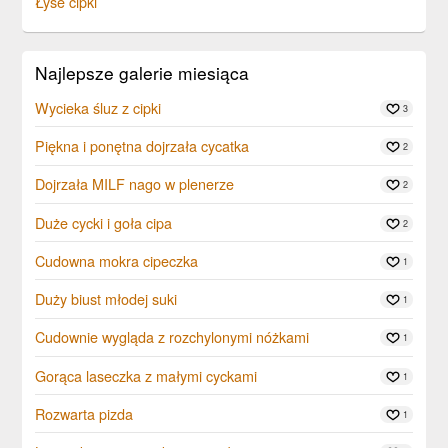
Łyse cipki
Najlepsze galerie miesiąca
Wycieka śluz z cipki
3
Piękna i ponętna dojrzała cycatka
2
Dojrzała MILF nago w plenerze
2
Duże cycki i goła cipa
2
Cudowna mokra cipeczka
1
Duży biust młodej suki
1
Cudownie wygląda z rozchylonymi nóżkami
1
Gorąca laseczka z małymi cyckami
1
Rozwarta pizda
1