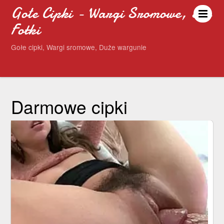
Gołe Cipki - Wargi Sromowe, Sex
Fotki
Gołe cipki, Wargi sromowe, Duże wargunie
Darmowe cipki