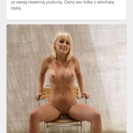
ze swoją niewinną pizdunią. Ostra sex fotka z włochatą
cipką.