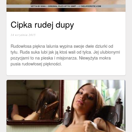
Cipka rudej dupy
14 września 2015
Rudowłosa piękna lalunia wypina swoje dwie dziurki od
tyłu. Ruda suka lubi jak ją ktoś wali od tylca. Jej ulubionymi
pozycjami to na pieska i misjonarza. Niewyżyta mokra
pusia rudowłosej piękności.