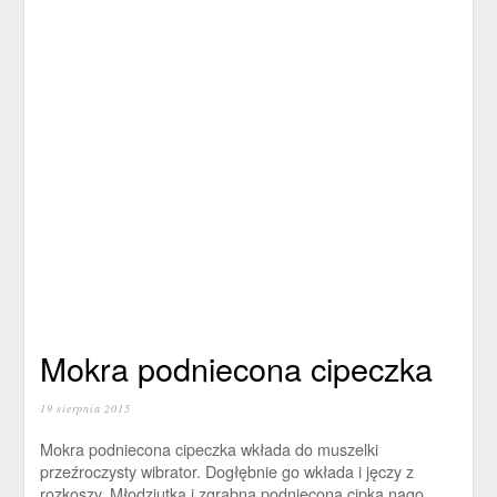
Mokra podniecona cipeczka
19 sierpnia 2015
Mokra podniecona cipeczka wkłada do muszelki
przeźroczysty wibrator. Dogłębnie go wkłada i jęczy z
rozkoszy. Młodziutka i zgrabna podniecona cipka nago.