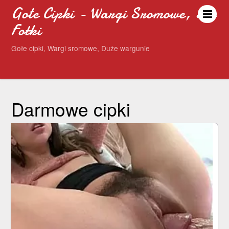
Gołe Cipki - Wargi Sromowe, Sex
Fotki
Gołe cipki, Wargi sromowe, Duże wargunie
Darmowe cipki