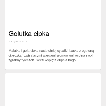
Golutka cipka
3 września 2015
Malutka i goła cipka nastoletniej cycatki. Laska z ogoloną
cipeczką i zwisającymi wargami sromowymi wypina swój
zgrabny tyłeczek. Seksi wypięta dupcia nago.