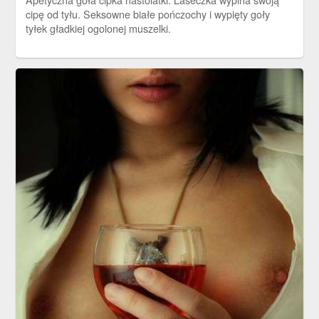
cipę od tyłu. Seksowne białe pończochy i wypięty goły
tyłek gładkiej ogolonej muszelki.