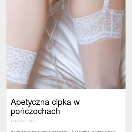
Apetyczna cipka w
pończochach
19 września 2015
Apetyczna goła cipka nastolatki. Laseczka wypina swoją