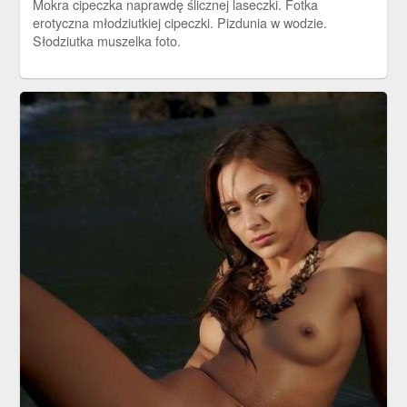
Mokra cipeczka naprawdę ślicznej laseczki. Fotka
erotyczna młodziutkiej cipeczki. Pizdunia w wodzie.
Słodziutka muszelka foto.