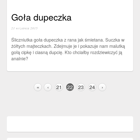
Goła dupeczka
21 września 2015
Śliczniutka goła dupeczka z rana jak śmietana. Suczka w
żółtych majteczkach. Zdejmuje je i pokazuje nam malutką
gołą cipkę i ciasną dupcię. Kto chciałby rozdziewiczyć ją
analnie?
«
‹
21
22
23
24
›