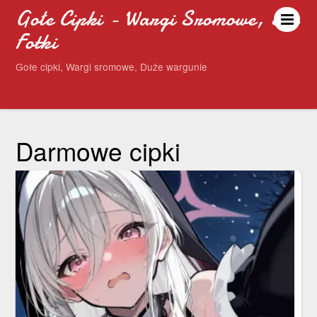
Gołe Cipki - Wargi Sromowe, Sex
Fotki
Gołe cipki, Wargi sromowe, Duże wargunie
Darmowe cipki